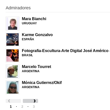
Admiradores
Mara Bianchi
URUGUAY
Karme Gonzalvo
ESPAÑA
Fotografia-Escultura-Arte Digital José Américo
BRASIL
Marcelo Tourret
ARGENTINA
Mónica Gutierrez/Okif
ARGENTINA
1
·
2
·
3