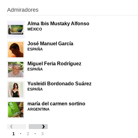
Admiradores
Alma Ibis Mustaky Alfonso
MÉXICO
José Manuel García
ESPAÑA
Miguel Feria Rodríguez
ESPAÑA
Yusleidi Bordonado Suárez
ESPAÑA
maría del carmen sortino
ARGENTINA
1
·
2
·
3