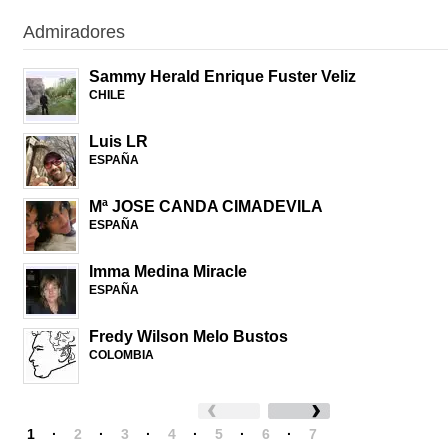
Admiradores
Sammy Herald Enrique Fuster Veliz
CHILE
Luis LR
ESPAÑA
Mª JOSE CANDA CIMADEVILA
ESPAÑA
Imma Medina Miracle
ESPAÑA
Fredy Wilson Melo Bustos
COLOMBIA
1
·
2
·
3
·
4
·
5
·
6
·
7