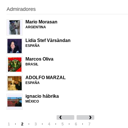
Admiradores
Mario Morasan
ARGENTINA
Lidia Stef Vàrsàndan
ESPAÑA
Marcos Oliva
BRASIL
ADOLFO MARZAL
ESPAÑA
ignacio hábrika
MÉXICO
1
·
2
·
3
·
4
·
5
·
6
·
7