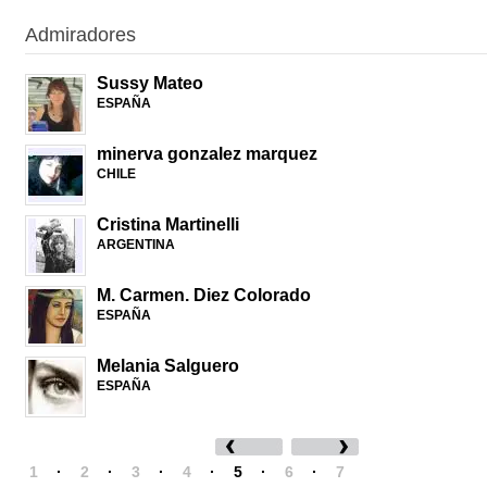
Admiradores
Sussy Mateo
ESPAÑA
minerva gonzalez marquez
CHILE
Cristina Martinelli
ARGENTINA
M. Carmen. Diez Colorado
ESPAÑA
Melania Salguero
ESPAÑA
1
·
2
·
3
·
4
·
5
·
6
·
7