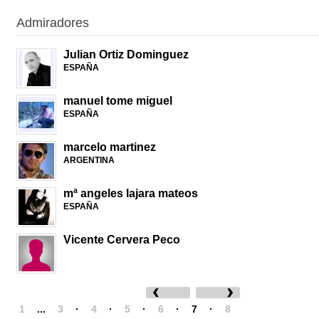
Admiradores
Julian Ortiz Dominguez
ESPAÑA
manuel tome miguel
ESPAÑA
marcelo martinez
ARGENTINA
mª angeles lajara mateos
ESPAÑA
Vicente Cervera Peco
1
...
3
·
4
·
5
·
6
·
7
·
8