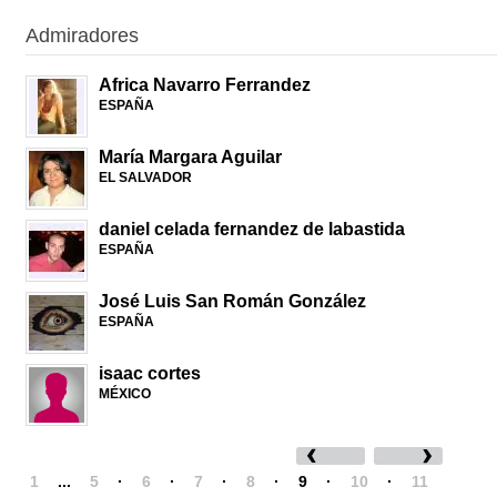
Admiradores
Africa Navarro Ferrandez
ESPAÑA
María Margara Aguilar
EL SALVADOR
daniel celada fernandez de labastida
ESPAÑA
José Luis San Román González
ESPAÑA
isaac cortes
MÉXICO
1
...
5
·
6
·
7
·
8
·
9
·
10
·
11