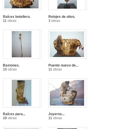
Raíces botellero.
Relojes de olivo.
11
obras
3
obras
Bastones.
Puente nuevo de...
10
obras
11
obras
Raíces para...
Joyeros...
28
obras
11
obras