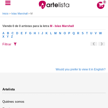
0
Inicio
>
Islas Marshall
>
M
Viendo 0 de 0 artistas para la letra
M - Islas Marshall
A
B
C
D
E
F
G
H
I
J
K
L
M
N
O
P
Q
R
S
T
U
V
W
X
Y
Z
Filtrar
Would you prefer to view it in English?
Artelista
Quiénes somos