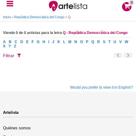
0
Inicio
>
República Democrática del Congo
>
Q
Viendo 0 de 0 artistas para la letra
Q - República Democrática del Congo
A
B
C
D
E
F
G
H
I
J
K
L
M
N
O
P
Q
R
S
T
U
V
W
X
Y
Z
Filtrar
Would you prefer to view it in English?
Artelista
Quiénes somos