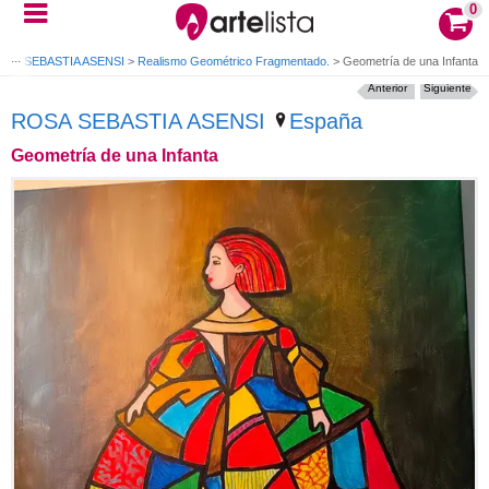
0
OSA SEBASTIA ASENSI
>
Realismo Geométrico Fragmentado.
>
Geometría de una Infanta
Anterior
Siguiente
ROSA SEBASTIA ASENSI
España
Geometría de una Infanta