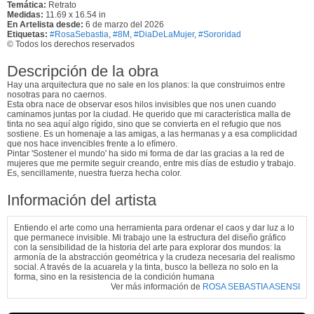
Temática:
Retrato
Medidas:
11.69 x 16.54 in
En Artelista desde:
6 de marzo del 2026
Etiquetas:
​#RosaSebastia
,
#8M
,
#DiaDeLaMujer
,
#Sororidad
© Todos los derechos reservados
Descripción de la obra
Hay una arquitectura que no sale en los planos: la que construimos entre
nosotras para no caernos.
Esta obra nace de observar esos hilos invisibles que nos unen cuando
caminamos juntas por la ciudad. He querido que mi característica malla de
tinta no sea aquí algo rígido, sino que se convierta en el refugio que nos
sostiene. Es un homenaje a las amigas, a las hermanas y a esa complicidad
que nos hace invencibles frente a lo efímero.
Pintar 'Sostener el mundo' ha sido mi forma de dar las gracias a la red de
mujeres que me permite seguir creando, entre mis días de estudio y trabajo.
Es, sencillamente, nuestra fuerza hecha color.
Información del artista
Entiendo el arte como una herramienta para ordenar el caos y dar luz a lo
que permanece invisible. Mi trabajo une la estructura del diseño gráfico
con la sensibilidad de la historia del arte para explorar dos mundos: la
armonía de la abstracción geométrica y la crudeza necesaria del realismo
social. A través de la acuarela y la tinta, busco la belleza no solo en la
forma, sino en la resistencia de la condición humana
Ver más información de
ROSA SEBASTIA ASENSI