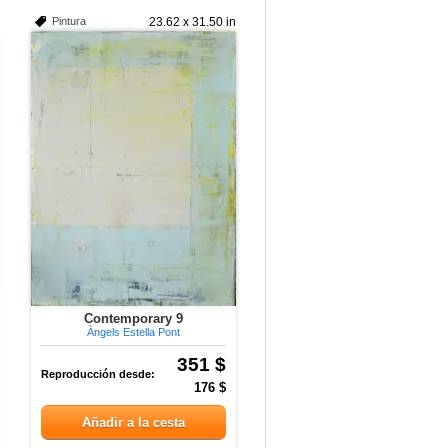
Pintura
23.62 x 31.50 in
Contemporary 9
Àngels Estella Pont
351 $
Reproducción desde:
176 $
Añadir a la cesta