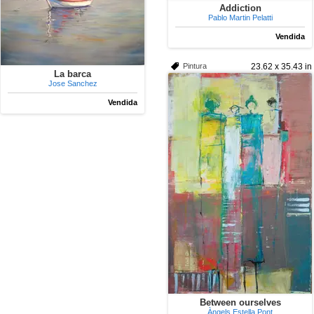
Addiction
Pablo Martin Pelatti
Vendida
Pintura
23.62 x 35.43 in
La barca
Jose Sanchez
Vendida
Between ourselves
Àngels Estella Pont