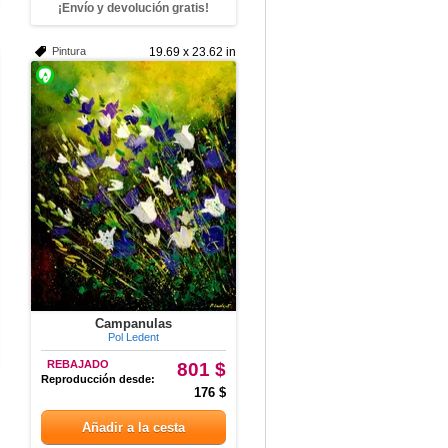
¡Envío y devolución gratis!
Pintura
19.69 x 23.62 in
Campanulas
Pol Ledent
REBAJADO
801 $
Reproducción desde:
176 $
Añadir a la cesta