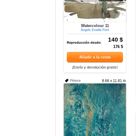
Watercolour 11
Àngels Estella Pont
140 $
Reproducción desde:
176 $
Añadir a la cesta
¡Envío y devolución gratis!
Pintura
8.66 x 11.81 in