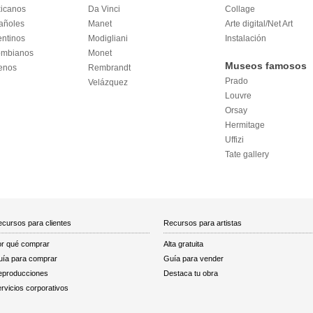
xicanos
Da Vinci
Collage
añoles
Manet
Arte digital/Net Art
entinos
Modigliani
Instalación
lombianos
Monet
Museos famosos
lenos
Rembrandt
Prado
Velázquez
Louvre
Orsay
Hermitage
Uffizi
Tate gallery
cursos para clientes
Recursos para artistas
r qué comprar
Alta gratuita
ía para comprar
Guía para vender
eproducciones
Destaca tu obra
rvicios corporativos