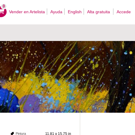
0
Vender en Artelista
Ayuda
English
Alta gratuita
Accede
Pintura
11.81 x 15.75 in