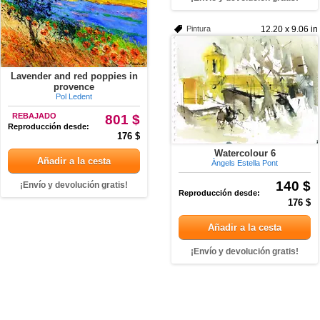
Pintura
12.20 x 9.06 in
Lavender and red poppies in
provence
Pol Ledent
REBAJADO
801 $
Reproducción desde:
176 $
Watercolour 6
Añadir a la cesta
Àngels Estella Pont
140 $
¡Envío y devolución gratis!
Reproducción desde:
176 $
Añadir a la cesta
¡Envío y devolución gratis!