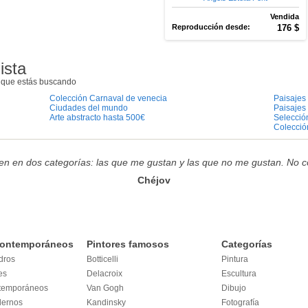
Vendida
Reproducción desde:
176 $
ista
e que estás buscando
Colección Carnaval de venecia
Paisajes 
Ciudades del mundo
Paisajes
Arte abstracto hasta 500€
Selección
Colección
den en dos categorías: las que me gustan y las que no me gustan. No co
Chéjov
contemporáneos
Pintores famosos
Categorías
dros
Botticelli
Pintura
es
Delacroix
Escultura
ntemporáneos
Van Gogh
Dibujo
dernos
Kandinsky
Fotografía