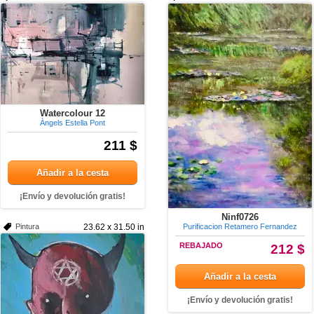
Watercolour 12
Àngels Estella Pont
211 $
Añadir a la cesta
¡Envío y devolución gratis!
Ninf0726
Pintura
23.62 x 31.50 in
Purificacion Retamero Fernandez
REBAJADO
212 $
Añadir a la cesta
¡Envío y devolución gratis!