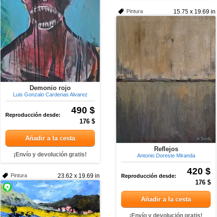
Pintura
15.75 x 19.69 in
Demonio rojo
Luis Gonzalo Cardenas Alvarez
490 $
Reproducción desde:
176 $
Añadir a la cesta
Reflejos
¡Envío y devolución gratis!
Antonio Doreste Miranda
420 $
Pintura
23.62 x 19.69 in
Reproducción desde:
176 $
Añadir a la cesta
¡Envío y devolución gratis!