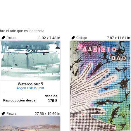
ubre el arte que es tendencia
Pintura
11.02 x 7.48 in
Collage
7.87 x 11.81 in
Watercolour 5
Àngels Estella Pont
Vendida
Reproducción desde:
176 $
Pintura
27.56 x 19.69 in