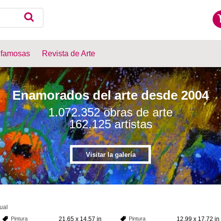
 famosas
Revista de Arte
Enamorados del arte desde 2004
1.072.352
obras de arte
162.125
artistas
Visitar la galería
ual
Pintura
21.65 x 14.57 in
Pintura
12.99 x 17.72 in