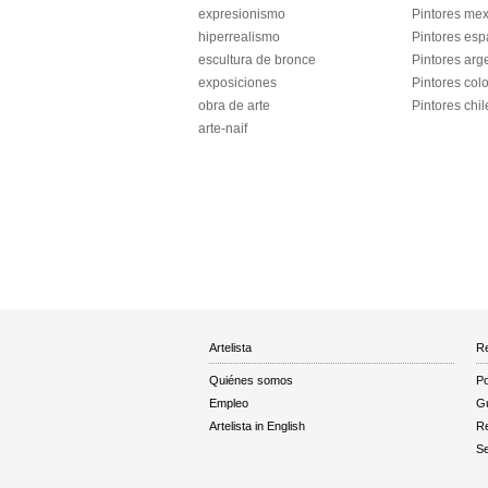
expresionismo
Pintores me
hiperrealismo
Pintores esp
escultura de bronce
Pintores arg
exposiciones
Pintores co
obra de arte
Pintores chi
arte-naif
Artelista
Re
Quiénes somos
Po
Empleo
Gu
Artelista in English
R
Se