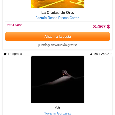
La Ciudad de Oro.
Jazmín Renee Rincon Cortez
REBAJADO
3.467 $
Añadir a la cesta
¡Envío y devolución gratis!
Fotografía
31.50 x 24.02 in
S/t
Yovanis Gonzalez