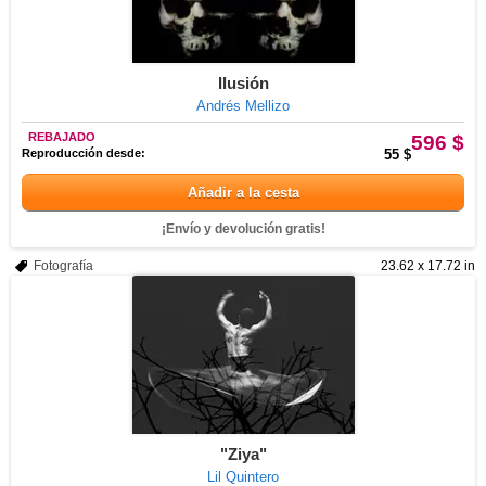
Ilusión
Andrés Mellizo
REBAJADO
596 $
Reproducción desde:
55 $
Añadir a la cesta
¡Envío y devolución gratis!
Fotografía
23.62 x 17.72 in
"Ziya"
Lil Quintero