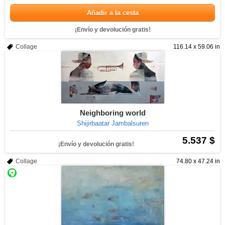
Añadir a la cesta
¡Envío y devolución gratis!
Collage
116.14 x 59.06 in
Neighboring world
Shijirbaatar Jambalsuren
5.537 $
¡Envío y devolución gratis!
Collage
74.80 x 47.24 in