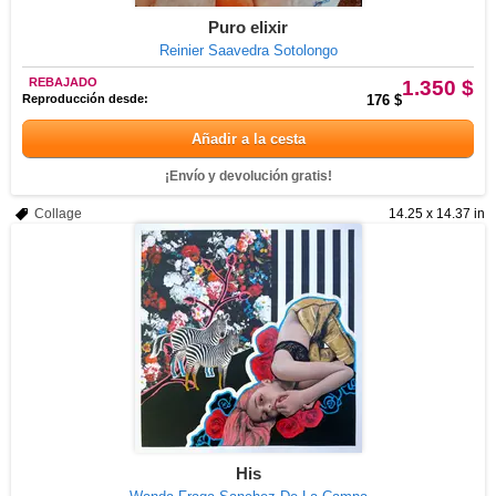
Puro elixir
Reinier Saavedra Sotolongo
REBAJADO
1.350 $
Reproducción desde:
176 $
Añadir a la cesta
¡Envío y devolución gratis!
Collage
14.25 x 14.37 in
His