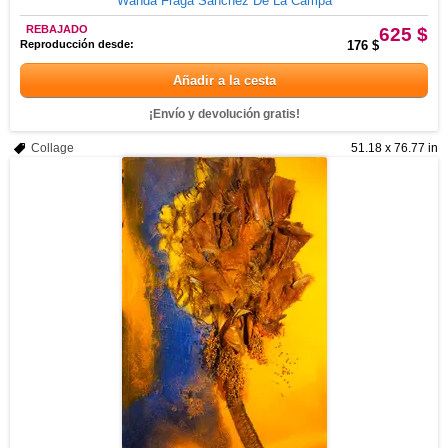
Wanda Fraga Sanchez De La Campa
REBAJADO
625 $
Reproducción desde:
176 $
Añadir a la cesta
¡Envío y devolución gratis!
Collage
51.18 x 76.77 in