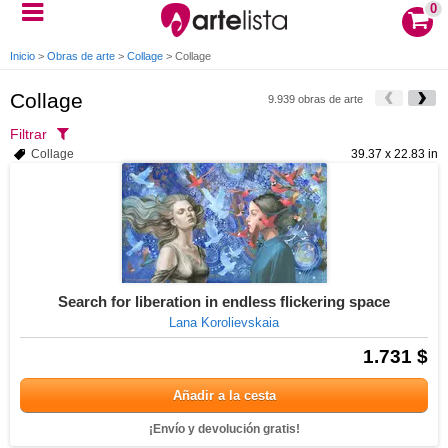
0
Inicio
>
Obras de arte
>
Collage
>
Collage
Collage
9.939 obras de arte
Filtrar
Collage
39.37 x 22.83 in
Search for liberation in endless flickering space
Lana Korolievskaia
1.731 $
Añadir a la cesta
¡Envío y devolución gratis!