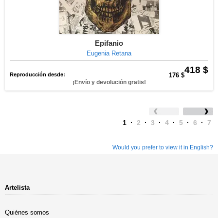
Epifanio
Eugenia Retana
418 $
Reproducción desde:
176 $
¡Envío y devolución gratis!
1
·
2
·
3
·
4
·
5
·
6
·
7
Would you prefer to view it in English?
Artelista
Quiénes somos