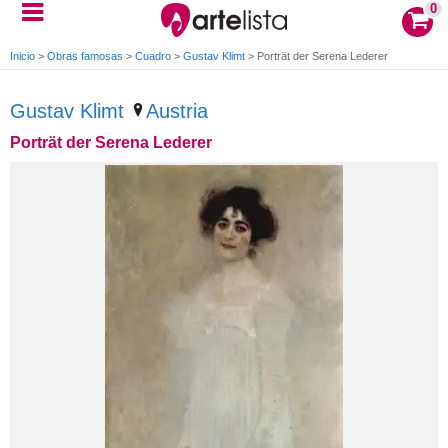
0
Inicio
>
Obras famosas
>
Cuadro
>
Gustav Klimt
>
Porträt der Serena Lederer
Gustav Klimt
Austria
Porträt der Serena Lederer