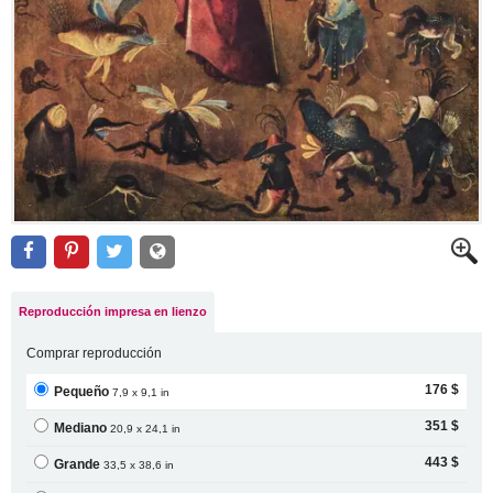
Reproducción impresa en lienzo
Comprar reproducción
176 $
Pequeño
7,9 x 9,1 in
351 $
Mediano
20,9 x 24,1 in
443 $
Grande
33,5 x 38,6 in