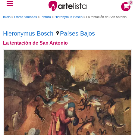
0
Inicio
>
Obras famosas
>
Pintura
>
Hieronymus Bosch
>
La tentación de San Antonio
Hieronymus Bosch
Países Bajos
La tentación de San Antonio