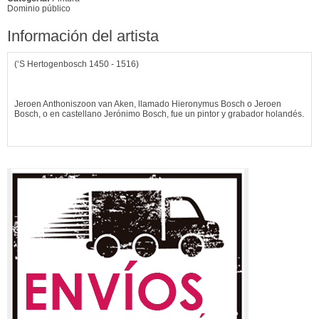
Dominio público
Información del artista
(‘S Hertogenbosch 1450 - 1516)
Jeroen Anthoniszoon van Aken, llamado Hieronymus Bosch o Jeroen
Bosch, o en castellano Jerónimo Bosch, fue un pintor y grabador holandés.
De su vida se sabe muy poco. Su padre, Antonio, era pintor. Hacia 1477 se
casó con Alead Van Meervenne, y al parecer no abandonó jamás su
ciudad natal de cuyo nombre - ‘S Hertogenbosch- deriva el apellido por el
que generalmente se le conoce. Alcanzó en vida gran fama, pintó para
Felipe el Hermoso (1504)...
Ver más información de
Hieronymus Bosch