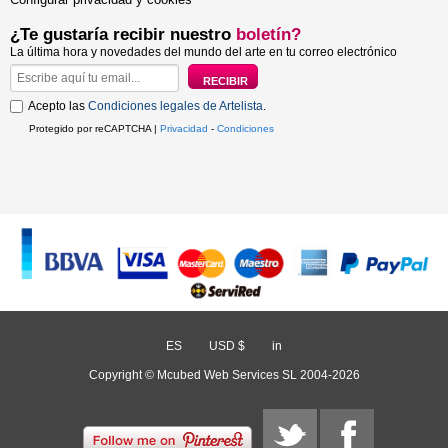
¿Te gustaría recibir nuestro
boletín?
La última hora y novedades del mundo del arte en tu correo electrónico
Acepto las
Condiciones legales de Artelista
.
Protegido por reCAPTCHA |
Privacidad
-
Condiciones
ES
/
USD $
/
in
Copyright © Mcubed Web Services SL 2004-2026