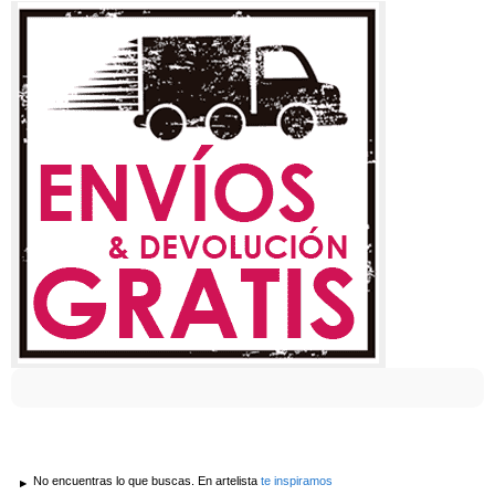
No encuentras lo que buscas. En artelista
te inspiramos