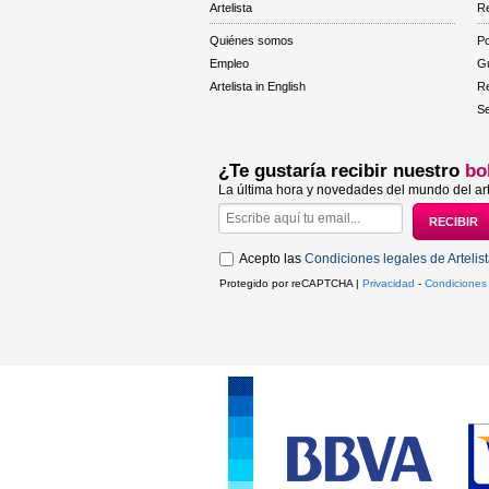
Artelista
Re
Quiénes somos
Po
Empleo
Gu
Artelista in English
R
Se
¿Te gustaría recibir nuestro
bo
La última hora y novedades del mundo del art
Acepto las
Condiciones legales de Artelis
Protegido por reCAPTCHA |
Privacidad
-
Condiciones