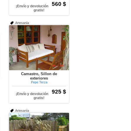
560 $
¡Envío y devolución
gratis!
Artesanía
Camastro, Sillon de
exteriores
Pepe Terza
925 $
¡Envío y devolución
gratis!
Artesanía