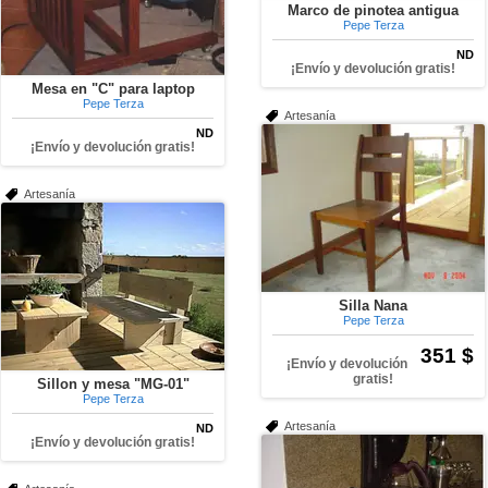
Marco de pinotea antigua
Pepe Terza
ND
¡Envío y devolución gratis!
Mesa en "C" para laptop
Pepe Terza
Artesanía
ND
¡Envío y devolución gratis!
Artesanía
Silla Nana
Pepe Terza
351 $
¡Envío y devolución
gratis!
Sillon y mesa "MG-01"
Pepe Terza
Artesanía
ND
¡Envío y devolución gratis!