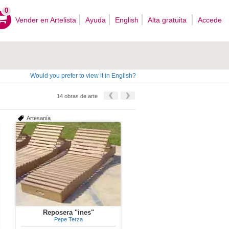
0
Vender en Artelista
Ayuda
English
Alta gratuita
Accede
Would you prefer to view it in English?
14 obras de arte
Artesanía
Reposera "ines"
Pepe Terza