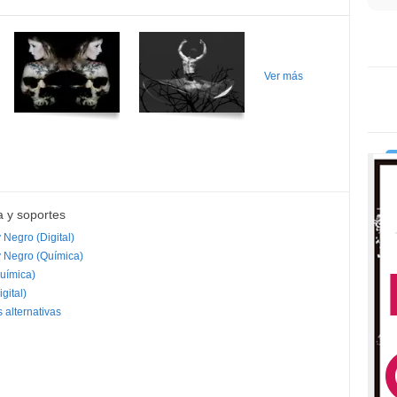
Ver más
a y soportes
 Negro (Digital)
y Negro (Química)
uímica)
gital)
 alternativas