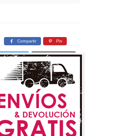
Compartir
Pin
Twittear
Copiar enlace