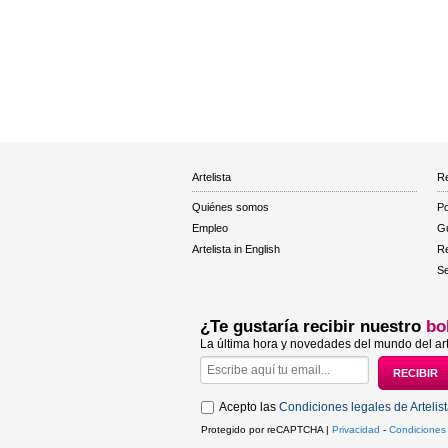
Artelista
Re
Quiénes somos
Po
Empleo
Gu
Artelista in English
R
Se
¿Te gustaría recibir nuestro
bo
La última hora y novedades del mundo del art
Acepto las
Condiciones legales de Artelis
Protegido por reCAPTCHA |
Privacidad
-
Condiciones