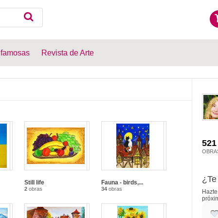
 famosas
Revista de Arte
521
OBRA
¿Te 
Still life
Fauna - birds,...
2
obras
34
obras
Hazte 
próxi