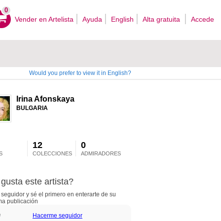
0
Vender en Artelista
Ayuda
English
Alta gratuita
Accede
Would you prefer to view it in English?
Irina Afonskaya
BULGARIA
12
0
S
COLECCIONES
ADMIRADORES
gusta este artista?
seguidor y sé el primero en enterarte de su
ma publicación
Hacerme seguidor