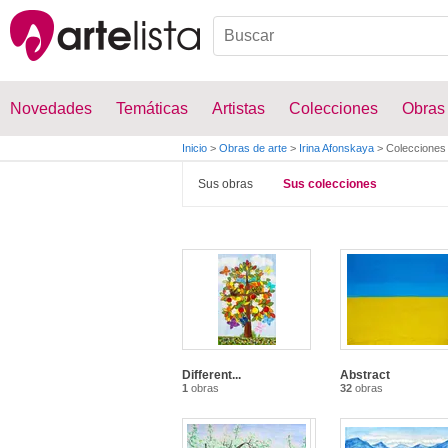
Novedades
Temáticas
Artistas
Colecciones
Obras
Inicio
>
Obras de arte
>
Irina Afonskaya
>
Colecciones
Sus obras
Sus colecciones
Different...
Abstract
1
obras
32
obras