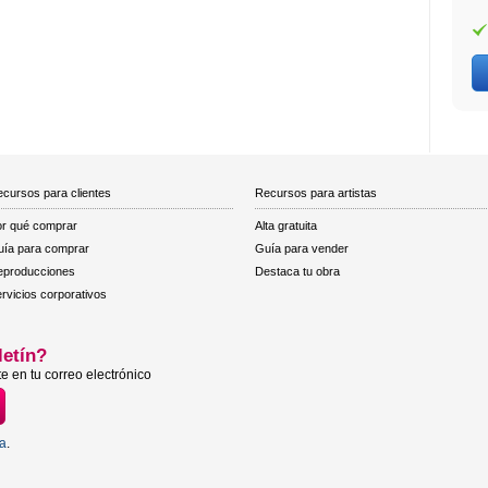
cursos para clientes
Recursos para artistas
r qué comprar
Alta gratuita
ía para comprar
Guía para vender
eproducciones
Destaca tu obra
rvicios corporativos
letín?
e en tu correo electrónico
ta
.