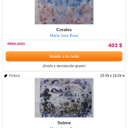
Corales
María José Buxó
REBAJADO
403 $
Añadir a la cesta
¡Envío y devolución gratis!
Pintura
25.59 x 19.29 in
Selene