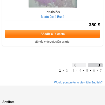
Intuición
María José Buxó
350 $
Añadir a la cesta
¡Envío y devolución gratis!
1
·
2
·
3
·
4
·
5
·
6
·
7
Would you prefer to view it in English?
Artelista