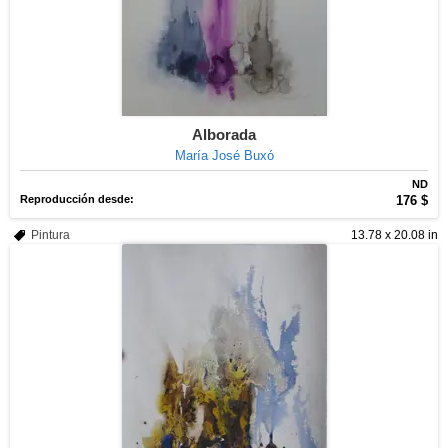
Alborada
María José Buxó
ND
Reproducción desde:
176 $
Pintura
13.78 x 20.08 in