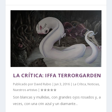
LA CRÍTICA: IFFA TERRORGARDEN
Publicado por
David Rubio
|
Jun 3, 2016
|
La Crítica
,
Noticias
,
Nuestros artistas
|
Son blancas y mullidas, con grandes ojos rosados y, a
veces, con una crin azul y un diamante...