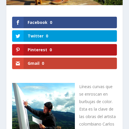
Facebook
0
Twitter
0
Pinterest
0
Gmail
0
Líneas curvas que
se enroscan en
burbujas de color.
Esta es la clave de
las obras del artista
colombiano Carlos