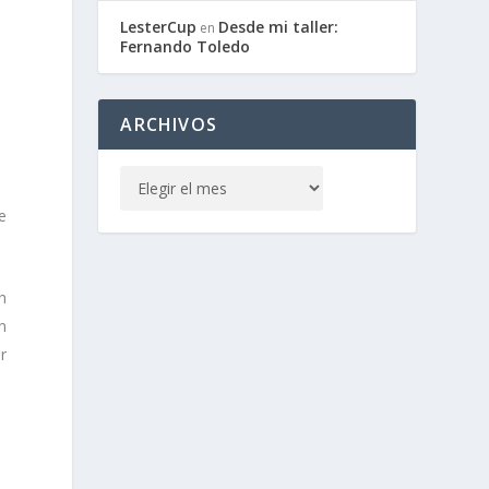
LesterCup
Desde mi taller:
en
Fernando Toledo
ARCHIVOS
e
n
n
r