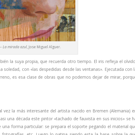
I – La mirada azul
, Jose Miguel Alguer.
én la suya propia, que recuerda otro tiempo. El iris refleja el olvido
 la soledad, con «las despedidas desde las ventanas». Ejecutada con l
terreno, es esa clase de obras que no podemos dejar de mirar, porqu
tal vez la más interesante del artista nacido en Bremen (Alemania) e
si una década este pintor «tachado de fauvista en sus inicios» se h
e una forma particular: se prepara el soporte pegando el material qu
, fotografías, etc. Luego lo patina siendo esta la base sobre la qu