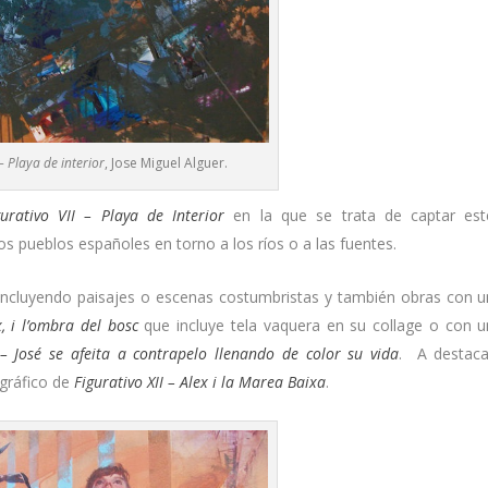
 – Playa de interior
, Jose Miguel Alguer.
gurativo VII – Playa de Interior
en la que se trata de captar est
s pueblos españoles en torno a los ríos o a las fuentes.
incluyendo paisajes o escenas costumbristas y también obras con u
x, i l’ombra del bosc
que incluye tela vaquera en su collage o con u
I – José se afeita a contrapelo llenando de color su vida
. A destaca
ográfico de
Figurativo XII – Alex i la Marea Baixa
.