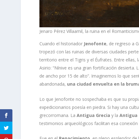
Jenaro Pérez Villaamil, la ruina en el Romanticis
Cuando el historiador
Jenofonte
, de regreso a 
tropezó con las ruinas de diversas ciudades perte
territorio entre el Tigris y el Éufrates. Entre ellas, 
Asirio: “Nínive es una gran fortificación desierta
de ancho por 15 de alto”. Imaginemos lo que sent
abandonada,
una ciudad envuelta en la brum
Lo que Jenofonte no sospechaba es que su propia c
expedicionarios poesía en piedra. Si hay una cultu
grecorromana. La
Antigua Grecia
y la
Antigua
testimonios arqueológicos facilitan esa conexió
Fue en el
Renacimiento
, en pleno esplendor de l