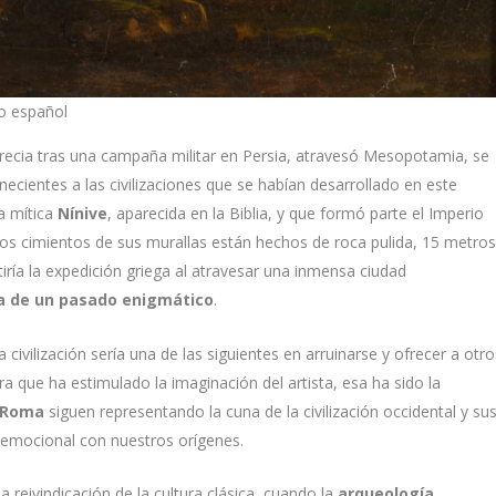
mo español
Grecia tras una campaña militar en Persia, atravesó Mesopotamia, se
necientes a las civilizaciones que se habían desarrollado en este
la mítica
Nínive
, aparecida en la Biblia, y que formó parte el Imperio
. Los cimientos de sus murallas están hechos de roca pulida, 15 metro
iría la expedición griega al atravesar una inmensa ciudad
a de un pasado enigmático
.
ivilización sería una de las siguientes en arruinarse y ofrecer a otro
ra que ha estimulado la imaginación del artista, esa ha sido la
 Roma
siguen representando la cuna de la civilización occidental y su
n emocional con nuestros orígenes.
a reivindicación de la cultura clásica, cuando la
arqueología