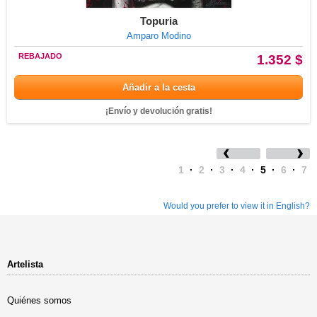
Topuria
Amparo Modino
REBAJADO
1.352 $
Añadir a la cesta
¡Envío y devolución gratis!
1
·
2
·
3
·
4
·
5
·
6
·
7
Would you prefer to view it in English?
Artelista
Quiénes somos