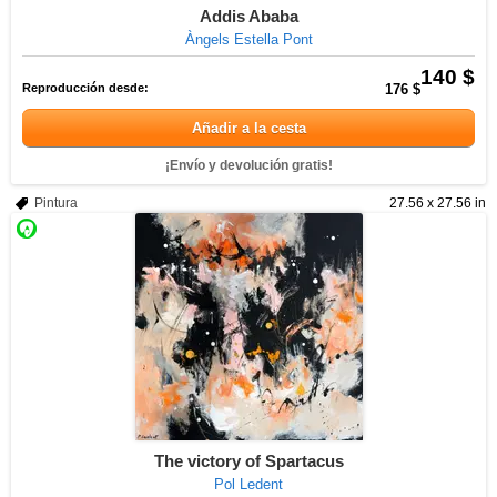
Addis Ababa
Àngels Estella Pont
140 $
Reproducción desde:
176 $
Añadir a la cesta
¡Envío y devolución gratis!
Pintura
27.56 x 27.56 in
The victory of Spartacus
Pol Ledent