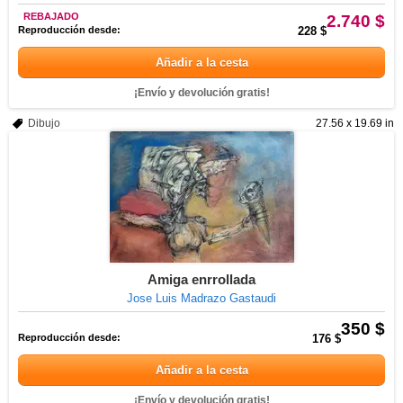
REBAJADO
2.740 $
Reproducción desde:
228 $
Añadir a la cesta
¡Envío y devolución gratis!
Dibujo
27.56 x 19.69 in
Amiga enrrollada
Jose Luis Madrazo Gastaudi
350 $
Reproducción desde:
176 $
Añadir a la cesta
¡Envío y devolución gratis!