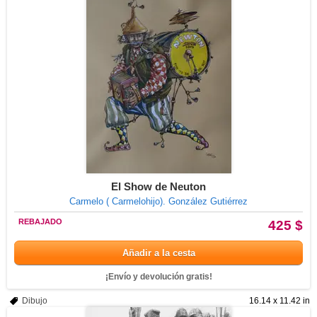
El Show de Neuton
Carmelo ( Carmelohijo). González Gutiérrez
REBAJADO
425 $
Añadir a la cesta
¡Envío y devolución gratis!
Dibujo
16.14 x 11.42 in