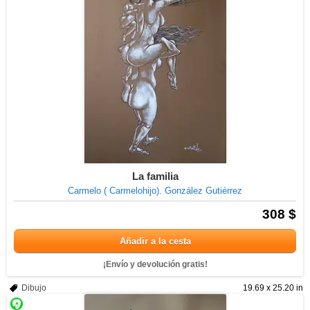
La familia
Carmelo ( Carmelohijo). González Gutiérrez
308 $
Añadir a la cesta
¡Envío y devolución gratis!
Dibujo
19.69 x 25.20 in