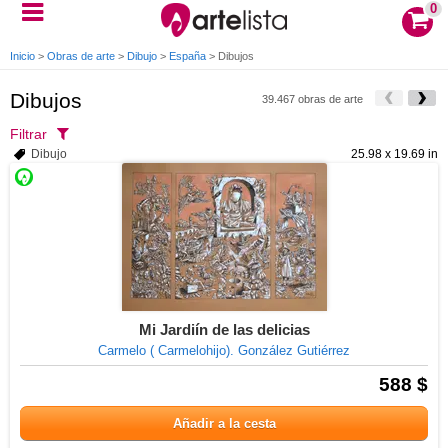
0
Inicio
>
Obras de arte
>
Dibujo
>
España
>
Dibujos
Dibujos
39.467 obras de arte
Filtrar
Dibujo
25.98 x 19.69 in
Mi Jardiín de las delicias
Carmelo ( Carmelohijo). González Gutiérrez
588 $
Añadir a la cesta