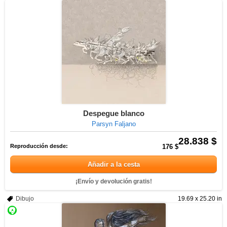
Despegue blanco
Parsyn Faljano
28.838 $
Reproducción desde:
176 $
Añadir a la cesta
¡Envío y devolución gratis!
Dibujo
19.69 x 25.20 in