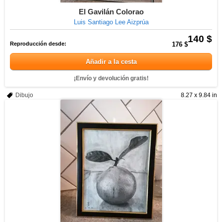
El Gavilán Colorao
Luis Santiago Lee Aizprúa
140 $
Reproducción desde:
176 $
Añadir a la cesta
¡Envío y devolución gratis!
Dibujo
8.27 x 9.84 in