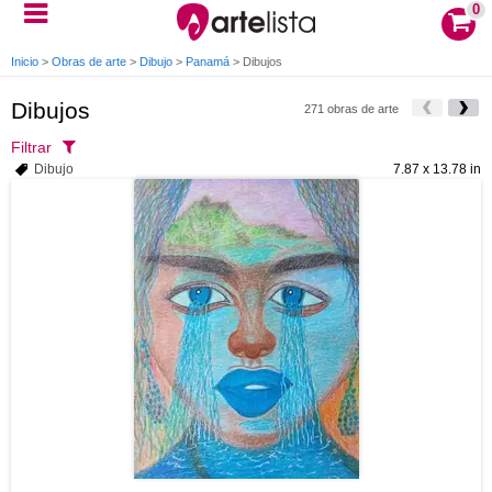
0
Inicio
>
Obras de arte
>
Dibujo
>
Panamá
>
Dibujos
Dibujos
271 obras de arte
Filtrar
Dibujo
7.87 x 13.78 in