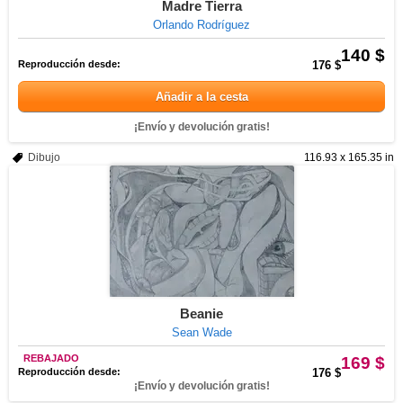
Madre Tierra
Orlando Rodríguez
140 $
Reproducción desde:
176 $
Añadir a la cesta
¡Envío y devolución gratis!
Dibujo
116.93 x 165.35 in
Beanie
Sean Wade
REBAJADO
169 $
Reproducción desde:
176 $
¡Envío y devolución gratis!