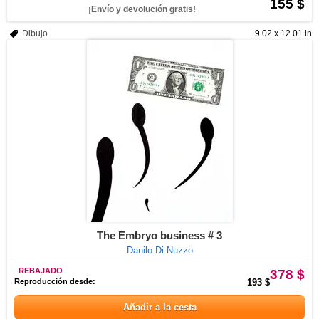
155 $
¡Envío y devolución gratis!
Dibujo
9.02 x 12.01 in
The Embryo business # 3
Danilo Di Nuzzo
REBAJADO
378 $
Reproducción desde:
193 $
Añadir a la cesta