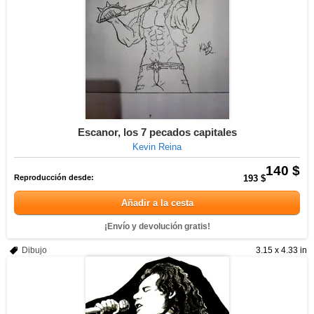
Escanor, los 7 pecados capitales
Kevin Reina
140 $
Reproducción desde:
193 $
Añadir a la cesta
¡Envío y devolución gratis!
Dibujo
3.15 x 4.33 in