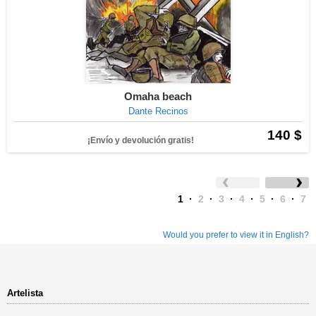
Omaha beach
Dante Recinos
140 $
¡Envío y devolución gratis!
1
·
2
·
3
·
4
·
5
·
6
·
7
Would you prefer to view it in English?
Artelista