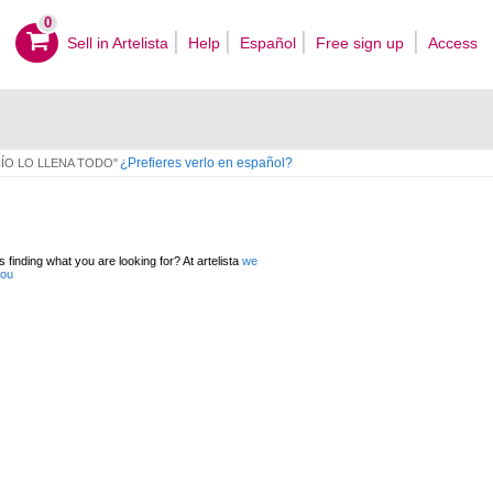
0
Sell ​​in Artelista
Help
Español
Free sign up
Access
¿Prefieres verlo en español?
CÍO LO LLENA TODO"
 finding what you are looking for? At artelista
we
you