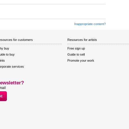
Inappropriate content?
sources for customers
Resources for artists
hy buy
Free sign up
ide to buy
Guide to sell
ints
Promote your work
rporate services
ewsletter?
mail