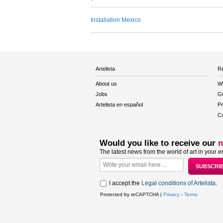
Installation Mexico
Artelista
Re
About us
W
Jobs
Gu
Artelista en español
Pr
Co
Would you like to receive our
n
The latest news from the world of art in your e
I accept the
Legal conditions of Artelista
.
Protected by reCAPTCHA |
Privacy
-
Terms