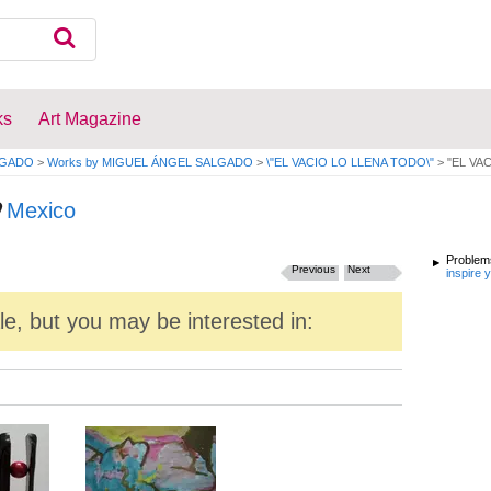
ks
Art Magazine
LGADO
>
Works by MIGUEL ÁNGEL SALGADO
>
\"EL VACIO LO LLENA TODO\"
>
"EL VA
Mexico
Problems
Previous
Next
inspire 
ale, but you may be interested in: