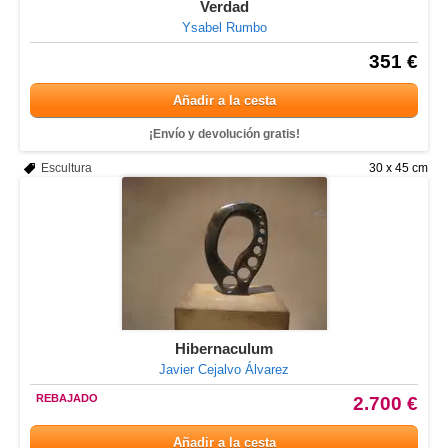
Verdad
Ysabel Rumbo
351 €
Añadir a la cesta
¡Envío y devolución gratis!
Escultura
30 x 45 cm
Hibernaculum
Javier Cejalvo Álvarez
REBAJADO
2.700 €
Añadir a la cesta