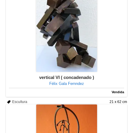
vertical VI ( concadenado )
Félix Gala Fernndez
Vendida
Escultura
21 x 62 cm