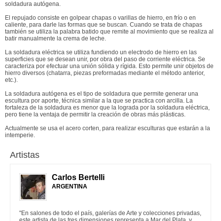
soldadura autógena.
El repujado consiste en golpear chapas o varillas de hierro, en frío o en
caliente, para darle las formas que se buscan. Cuando se trata de chapas
también se utiliza la palabra batido que remite al movimiento que se realiza al
batir manualmente la crema de leche.
La soldadura eléctrica se utiliza fundiendo un electrodo de hierro en las
superficies que se desean unir, por obra del paso de corriente eléctrica. Se
caracteriza por efectuar una unión sólida y rígida. Esto permite unir objetos de
hierro diversos (chatarra, piezas preformadas mediante el método anterior,
etc.).
La soldadura autógena es el tipo de soldadura que permite generar una
escultura por aporte, técnica similar a la que se practica con arcilla. La
fortaleza de la soldadura es menor que la lograda por la soldadura eléctrica,
pero tiene la ventaja de permitir la creación de obras más plásticas.
Actualmente se usa el acero corten, para realizar esculturas que estarán a la
intemperie.
Artistas
Carlos Bertelli
ARGENTINA
"En salones de todo el país, galerías de Arte y colecciones privadas,
este artista de las tres dimensiones representa a Mar del Plata, y