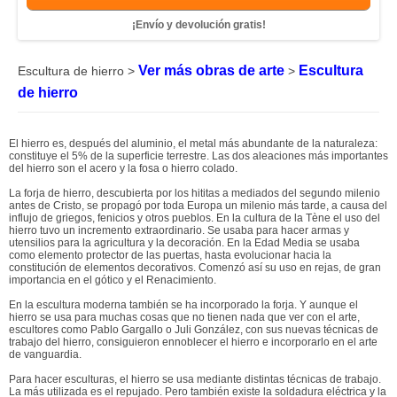
¡Envío y devolución gratis!
Ver más obras de arte
Escultura
Escultura de hierro >
>
de hierro
El hierro es, después del aluminio, el metal más abundante de la naturaleza:
constituye el 5% de la superficie terrestre. Las dos aleaciones más importantes
del hierro son el acero y la fosa o hierro colado.
La forja de hierro, descubierta por los hititas a mediados del segundo milenio
antes de Cristo, se propagó por toda Europa un milenio más tarde, a causa del
influjo de griegos, fenicios y otros pueblos. En la cultura de la Tène el uso del
hierro tuvo un incremento extraordinario. Se usaba para hacer armas y
utensilios para la agricultura y la decoración. En la Edad Media se usaba
como elemento protector de las puertas, hasta evolucionar hacia la
constitución de elementos decorativos. Comenzó así su uso en rejas, de gran
importancia en el gótico y el Renacimiento.
En la escultura moderna también se ha incorporado la forja. Y aunque el
hierro se usa para muchas cosas que no tienen nada que ver con el arte,
escultores como Pablo Gargallo o Juli González, con sus nuevas técnicas de
trabajo del hierro, consiguieron ennoblecer el hierro e incorporarlo en el arte
de vanguardia.
Para hacer esculturas, el hierro se usa mediante distintas técnicas de trabajo.
La más utilizada es el repujado. Pero también existe la soldadura eléctrica y la