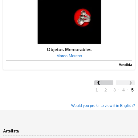
Objetos Memorables
Marco Moreno
Vendida
1
·
2
·
3
·
4
·
5
Would you prefer to view it in English?
Artelista