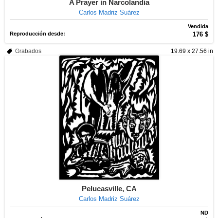
A Prayer in Narcolandia
Carlos Madriz Suárez
Vendida
Reproducción desde:
176 $
Grabados
19.69 x 27.56 in
Pelucasville, CA
Carlos Madriz Suárez
ND