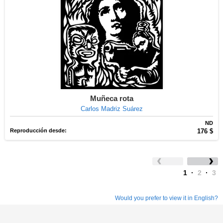
Muñeca rota
Carlos Madriz Suárez
ND
Reproducción desde:
176 $
1
·
2
·
3
Would you prefer to view it in English?