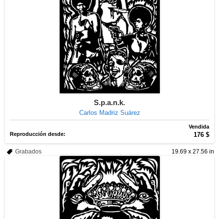
S.p.a.n.k.
Carlos Madriz Suárez
Vendida
Reproducción desde:
176 $
Grabados
19.69 x 27.56 in