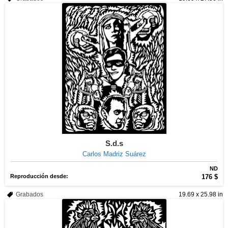
S.d.s
Carlos Madriz Suárez
ND
Reproducción desde:
176 $
Grabados
19.69 x 25.98 in