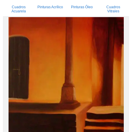
Cuadros
Pinturas Acrílico
Pinturas Óleo
Cuadros
Acuarela
Vitrales