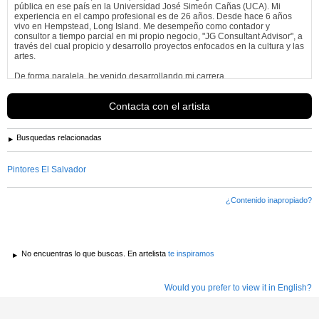
pública en ese país en la Universidad José Simeón Cañas (UCA). Mi
experiencia en el campo profesional es de 26 años. Desde hace 6 años
vivo en Hempstead, Long Island. Me desempeño como contador y
consultor a tiempo parcial en mi propio negocio, "JG Consultant Advisor", a
través del cual propicio y desarrollo proyectos enfocados en la cultura y las
artes.
De forma paralela, he venido desarrollando mi carrera...
Ver más información de
Jorge Guzman
Contacta con el artista
Busquedas relacionadas
Pintores El Salvador
¿Contenido inapropiado?
No encuentras lo que buscas. En artelista
te inspiramos
Would you prefer to view it in English?