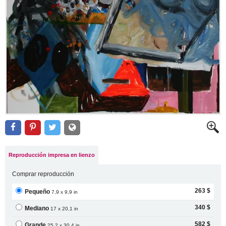
Reproducción impresa en lienzo
Comprar reproducción
263 $
Pequeño
7,9 x 9,9 in
340 $
Mediano
17 x 20,1 in
582 $
Grande
25,2 x 30,4 in