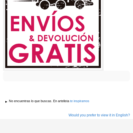
No encuentras lo que buscas. En artelista
te inspiramos
Would you prefer to view it in English?