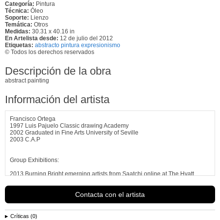
Categoría:
Pintura
Técnica:
Óleo
Soporte:
Lienzo
Temática:
Otros
Medidas:
30.31 x 40.16 in
En Artelista desde:
12 de julio del 2012
Etiquetas:
abstracto pintura expresionismo
© Todos los derechos reservados
Descripción de la obra
abstract painting
Información del artista
Francisco Ortega
1997 Luis Pajuelo Classic drawing Academy
2002 Graduated in Fine Arts University of Seville
2003 C.A.P
Group Exhibitions:
2013 Burning Bright emerging artists from Saatchi online at The Hyatt,
London
2012 Ecce Homo Mother Project space, London
Contacta con el artista
2012 Art Extravaganza, Arbeit Gallery, Action and power, London
2102 Ground floor left Gallery, figuratively speaking, London
2011 Hackney Wicked Festival, London
2011 Equilibrium, Under the Dust studios, London
Críticas (0)