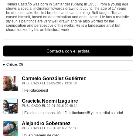
Tomas Castaño was born in Santander (Spain) in 1953. From a young age
shows a special inclination towards drawing, but until the age of 17 years
he does not take the first brushes and start painting. Self-taught, Tomas
carved himself, based on determination and enthusiasm. He has a realistic
style, his paintings are very well drawn and he also worries for the
composition and perspective of his works. He is a landscape artist but
characterized by his architectural work.
His work is
Ver más información de
Tomás Castaño
Contacta con el artista
Críticas (3)
Carmelo González Gutiérrez
PUBLICADO EL
11-05-2017 13:31:38
Felicitaciones!
Graciela Noemi Izaguirre
PUBLICADO EL
22-01-2016 20:49:14
Excelente composición! Felicitaciones!!! y un cordial saludo!
Alejandro Soberanez
PUBLICADO EL
19-01-2016 23:51:00
buen manejo de oleo