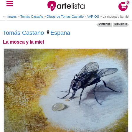
0
ro Animales
>
Tomás Castaño
>
Obras de Tomás Castaño
>
VARIOS
>
La mosca y la miel
Anterior
Siguiente
Tomás Castaño
España
La mosca y la miel