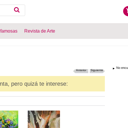
 famosas
Revista de Arte
No encue
Anterior
Siguiente
nta, pero quizá te interese: