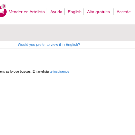
0
Vender en Artelista
Ayuda
English
Alta gratuita
Accede
Would you prefer to view it in English?
ntras lo que buscas. En artelista
te inspiramos