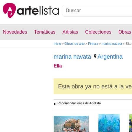
Novedades
Temáticas
Artistas
Colecciones
Obras
Inicio
>
Obras de arte
>
Pintura
>
marina navata
>
Ella
marina navata
Argentina
Ella
Esta obra ya no está a la ve
Recomendaciones de Artelista