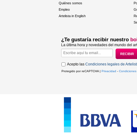
Quiénes somos
Po
Empleo
Gu
Artelista in English
R
Se
¿Te gustaría recibir nuestro
bo
La última hora y novedades del mundo del art
Acepto las
Condiciones legales de Artelis
Protegido por reCAPTCHA |
Privacidad
-
Condiciones