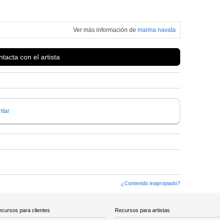
Ver más información de
marina navata
tacta con el artista
tar
¿Contenido inapropiado?
cursos para clientes
Recursos para artistas