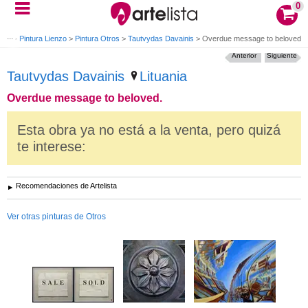
0
Óleo
>
Pintura Lienzo
>
Pintura Otros
>
Tautvydas Davainis
>
Overdue message to beloved.
Anterior
Siguiente
Tautvydas Davainis
Lituania
Overdue message to beloved.
Esta obra ya no está a la venta, pero quizá
te interese:
Recomendaciones de Artelista
Ver otras pinturas de Otros