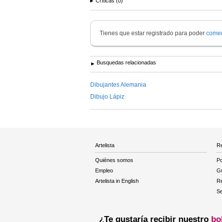
Críticas (0)
Tienes que estar registrado para poder
comen
Busquedas relacionadas
Dibujantes Alemania
Dibujo Lápiz
Artelista
Re
Quiénes somos
Po
Empleo
Gu
Artelista in English
R
Se
¿Te gustaría recibir nuestro
bo