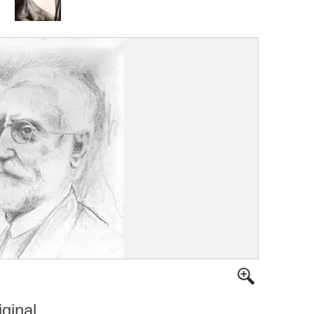
iginal