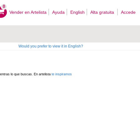
0
Vender en Artelista
Ayuda
English
Alta gratuita
Accede
Would you prefer to view it in English?
ntras lo que buscas. En artelista
te inspiramos