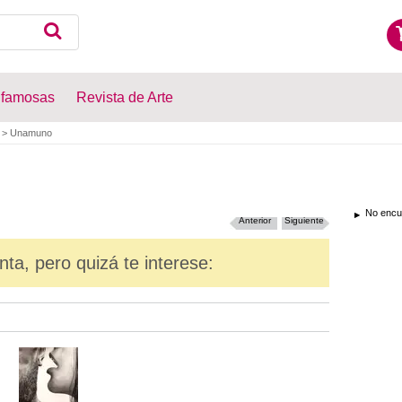
 famosas
Revista de Arte
>
Unamuno
No encue
Anterior
Siguiente
nta, pero quizá te interese: