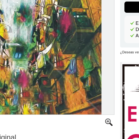
E
D
A
¿Deseas ver
iginal