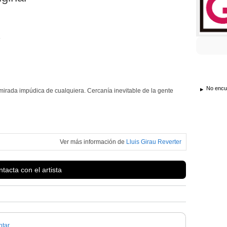
5
No encue
mirada impúdica de cualquiera. Cercanía inevitable de la gente
Ver más información de
Lluis Girau Reverter
tacta con el artista
tar