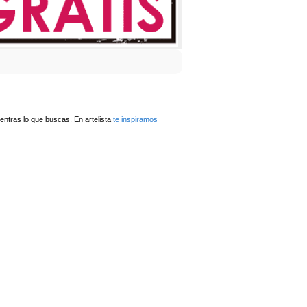
ntras lo que buscas. En artelista
te inspiramos