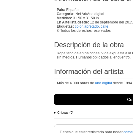
País:
España
Categoría:
Net Art/Arte digital
Medidas:
31.50 x 31.50 in
En Artelista desde:
12 de septiembre del 201
Etiquetas:
color
,
apretado
,
calle.
© Todos los derechos reservados
Descripción de la obra
Ropa tendida en balcones. Vida expuesta a la 
sin medios. Humanos obligados al encuentro.
Información del artista
Más de 4.000 obras de
arte digital
desde 1994.
Con
Críticas (0)
Tienes que estar registrado para poder
comen