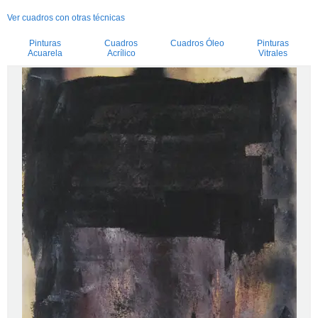
Ver cuadros con otras técnicas
Pinturas
Cuadros
Cuadros Óleo
Pinturas
Acuarela
Acrílico
Vitrales