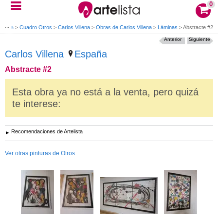
0
tulina
>
Cuadro Otros
>
Carlos Villena
>
Obras de Carlos Villena
>
Láminas
>
Abstracte #2
Anterior
Siguiente
Carlos Villena
España
Abstracte #2
Esta obra ya no está a la venta, pero quizá
te interese:
Recomendaciones de Artelista
Ver otras pinturas de Otros