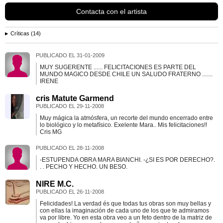
Contacta con el artista
Críticas (14)
PUBLICADO EL
31-01-2009
MUY SUGERENTE ...... FELICITACIONES ES PARTE DEL
MUNDO MAGICO DESDE CHILE UN SALUDO FRATERNO .......
IRENE
cris Matute Garmend
PUBLICADO EL
29-11-2008
Muy mágica la atmósfera, un recorte del mundo encerrado entre
lo biológico y lo metafísico. Exelente Mara.. Mis felicitaciones!!
Cris MG
PUBLICADO EL
28-11-2008
-ESTUPENDA OBRA MARA BIANCHI. -¿SI ES POR DERECHO?.
. . PECHO Y HECHO. UN BESO.
NIRE M.C.
PUBLICADO EL
26-11-2008
Felicidades! La verdad és que todas tus obras son muy bellas y
con ellas la imaginación de cada uno de los que te admiramos
va por libre. Yo en esta obra veo a un feto dentro de la matriz de