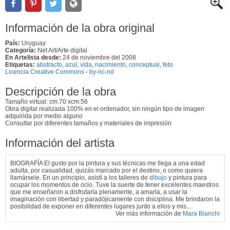
Información de la obra original
País:
Uruguay
Categoría:
Net Art/Arte digital
En Artelista desde:
24 de noviembre del 2008
Etiquetas:
abstracto
,
azul
,
vida
,
nacimiento
,
conceptual
,
feto
Licencia Creative Commons - by-nc-nd
Descripción de la obra
Tamaño virtual: cm.70 xcm.56
Obra digital realizada 100% en el ordenador, sin ningún tipo de imagen
adquirida por medio alguno
Consultar por diferentes tamaños y materiales de impresión
Información del artista
BIOGRAFÍA El gusto por la pintura y sus técnicas me llega a una edad
adulta, por casualidad, quizás marcado por el destino, o como quiera
llamársele. En un principio, asistí a los talleres de
dibujo
y pintura para
ocupar los momentos de ocio. Tuve la suerte de tener excelentes maestros
que me enseñaron a disfrutarla plenamente, a amarla, a usar la
imaginación con libertad y paradójicamente con disciplina. Me brindaron la
posibilidad de exponer en diferentes lugares junto a ellos y mis...
Ver más información de
Mara Bianchi