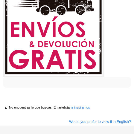
No encuentras lo que buscas. En artelista
te inspiramos
Would you prefer to view it in English?