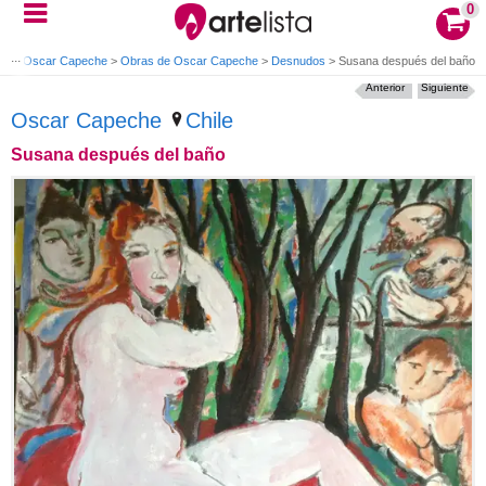
0
os
>
Oscar Capeche
>
Obras de Oscar Capeche
>
Desnudos
>
Susana después del baño
Anterior
Siguiente
Oscar Capeche
Chile
Susana después del baño