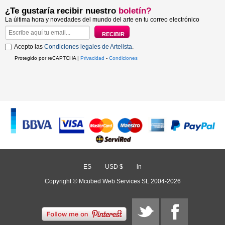
¿Te gustaría recibir nuestro
boletín?
La última hora y novedades del mundo del arte en tu correo electrónico
Acepto las
Condiciones legales de Artelista
.
Protegido por reCAPTCHA |
Privacidad
-
Condiciones
ES
/
USD $
/
in
Copyright © Mcubed Web Services SL 2004-2026