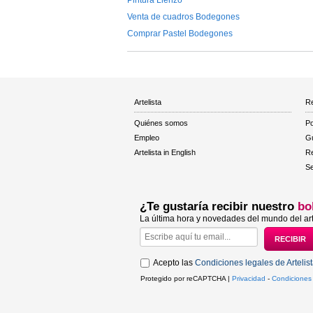
Venta de cuadros Bodegones
Comprar Pastel Bodegones
Artelista
Re
Quiénes somos
Po
Empleo
Gu
Artelista in English
R
Se
¿Te gustaría recibir nuestro
bo
La última hora y novedades del mundo del art
Acepto las
Condiciones legales de Artelis
Protegido por reCAPTCHA |
Privacidad
-
Condiciones