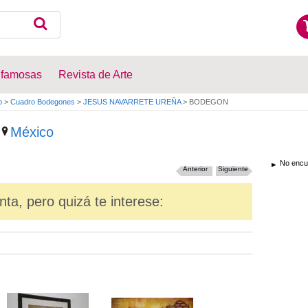
 famosas
Revista de Arte
o
>
Cuadro Bodegones
>
JESUS NAVARRETE UREÑA
>
BODEGON
México
No encue
Anterior
Siguiente
nta, pero quizá te interese: