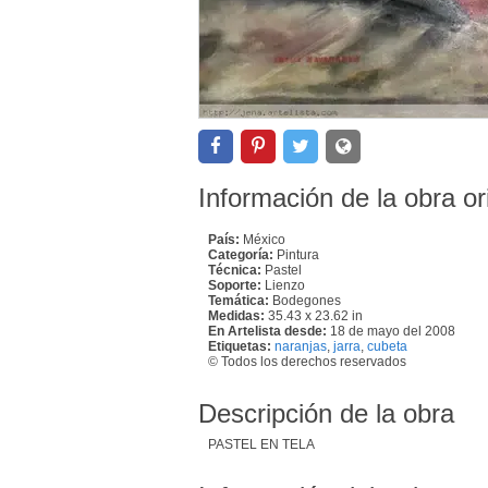
Información de la obra or
País:
México
Categoría:
Pintura
Técnica:
Pastel
Soporte:
Lienzo
Temática:
Bodegones
Medidas:
35.43 x 23.62 in
En Artelista desde:
18 de mayo del 2008
Etiquetas:
naranjas
,
jarra
,
cubeta
© Todos los derechos reservados
Descripción de la obra
PASTEL EN TELA