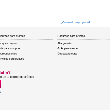
¿Contenido inapropiado?
cursos para clientes
Recursos para artistas
r qué comprar
Alta gratuita
ía para comprar
Guía para vender
eproducciones
Destaca tu obra
rvicios corporativos
letín?
e en tu correo electrónico
ta
.