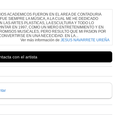
IOS ACADEMICOS FUERON EN EL AREA DE CONTADURIA
FUE SIEMPRE LA MÚSICA, A LA CUAL ME HE DEDICADO
N LAS ARTES PLASTICAS, LA ESCULTURA Y TODO LO
INTAR EN 1997, COMO UN MERO ENTRETENIMIENTO Y EN
PROMISOS MUSICALES, PERO RESULTO QUE MI PASION POR
CONVERTIRSE EN UNA NECECIDAD. EN LA...
Ver más información de
JESUS NAVARRETE UREÑA
tacta con el artista
tar