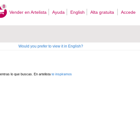
0
Vender en Artelista
Ayuda
English
Alta gratuita
Accede
Would you prefer to view it in English?
ntras lo que buscas. En artelista
te inspiramos