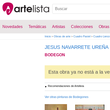
Novedades
Temáticas
Artistas
Colecciones
Obras
Inicio
>
Obras de arte
>
Cuadro Pastel
>
Cuadro Lienz
JESUS NAVARRETE UREÑA
BODEGON
Esta obra ya no está a la ve
Recomendaciones de Artelista
Ver otras pinturas de Bodegones