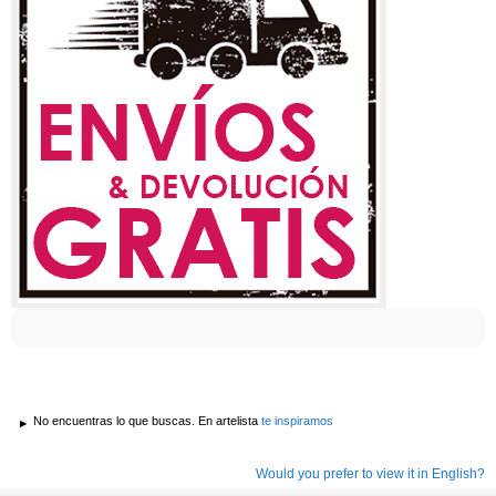
No encuentras lo que buscas. En artelista
te inspiramos
Would you prefer to view it in English?