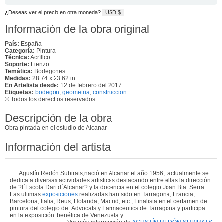
¿Deseas ver el precio en otra moneda?
USD $
Información de la obra original
País:
España
Categoría:
Pintura
Técnica:
Acrílico
Soporte:
Lienzo
Temática:
Bodegones
Medidas:
28.74 x 23.62 in
En Artelista desde:
12 de febrero del 2017
Etiquetas:
bodegon
,
geometria
,
construccion
© Todos los derechos reservados
Descripción de la obra
Obra pintada en el estudio de Alcanar
Información del artista
Agustín Redón Subirats,nació en Alcanar el año 1956, actualmente se
dedica a diversas actividades artisticas destacando entre ellas la dirección
de ?l´Escola Dart d´Alcanar? y la docencia en el colegio Joan Bta. Serra.
Las ultimas
exposiciones
realizadas han sido en Tarragona, Francia,
Barcelona, Italia, Reus, Holanda, Madrid, etc., Finalista en el certamen de
pintura del colegio de Advocats y Farmaceutics de Tarragona y participa
en la exposición benéfica de Venezuela y...
Ver más información de
AGUSTÍN REDÓN SUBIRATS