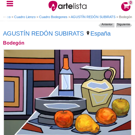
0
Acrílico
>
Cuadro Lienzo
>
Cuadro Bodegones
>
AGUSTÍN REDÓN SUBIRATS
>
Bodegón
Anterior
Siguiente
AGUSTÍN REDÓN SUBIRATS
España
Bodegón