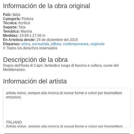
Información de la obra original
País:
Italia
Categoría:
Pintura
Técnica:
Acrílico
Soporte:
Tela
Temática:
Marina
Medidas:
19.69 x 27.56 in
En Artelista desde:
24 de diciembre del 2015
Etiquetas:
unica
,
surrealista
,
pittura
,
contemporanea
,
originale
© Todos los derechos reservados
Descripción de la obra
Sogno dell'Isola di Capri, fantastico luogo di fascino e cultura, cuore del
Mediterraneo.
Información del artista
artista visivo, sempre alla ricerca di nuove forme e colori per trasmettere
emozioni.
ITALIANO
Artista visivo, sempre alla ricerca di nuove forme e colori per trasmettere
emozioni.
Ver más información de
Giuseppe Sticchinain