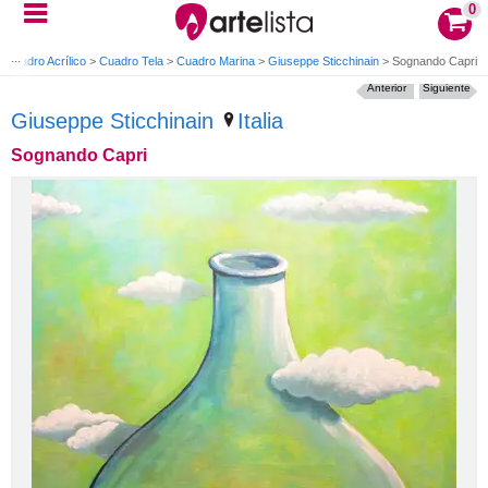
0
>
Cuadro Acrílico
>
Cuadro Tela
>
Cuadro Marina
>
Giuseppe Sticchinain
>
Sognando Capri
Anterior
Siguiente
Giuseppe Sticchinain
Italia
Sognando Capri