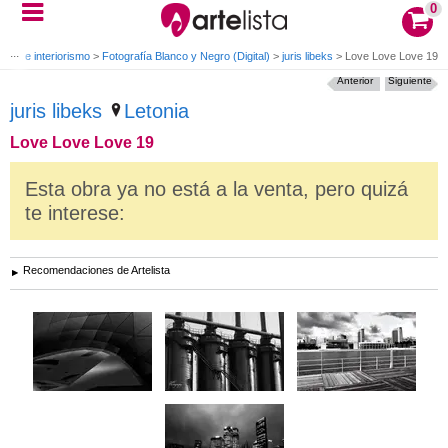
0
ctura e interiorismo
>
Fotografía Blanco y Negro (Digital)
>
juris libeks
>
Love Love Love 19
Anterior
Siguiente
juris libeks
Letonia
Love Love Love 19
Esta obra ya no está a la venta, pero quizá
te interese:
Recomendaciones de Artelista