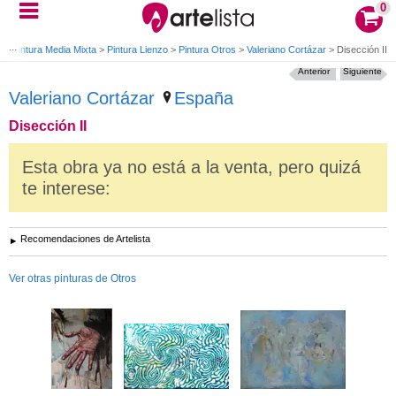
0
e
>
Pintura Media Mixta
>
Pintura Lienzo
>
Pintura Otros
>
Valeriano Cortázar
>
Disección II
Anterior
Siguiente
Valeriano Cortázar
España
Disección II
Esta obra ya no está a la venta, pero quizá
te interese:
Recomendaciones de Artelista
Ver otras pinturas de Otros